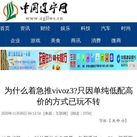
首页
资讯
财经
娱乐
科技
汽车
时尚
企业
游戏
美食
商讯
消费
微商
广告
为什么着急推vivoz3?只因单纯低配高
价的方式已玩不转
2020年11月08日 04:13:54 [来源：互联网] [
阅读：1959
]
字体:【
大
中
小
】