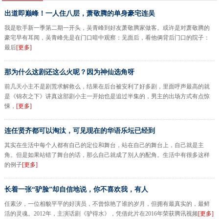
出道即巅峰！一人住八层，萧敬腾的单身豪宅连吴
我是歌手新一季第二期一开头，吴青峰到好友萧敬腾家做客。或许是对萧敬腾的
豪宅早有耳闻，吴青峰先是在门口暗中观察：见面后，看他俩背后门口的院子：
最后
[更多]
那为什么这剧还这么火呢？因为神仙选角呀
前几天小主不是剧荒求解救么，结果在后台被安利了好多剧，里面呼声最高的就
是《锦衣之下》讲真这部剧小主一开始也是追过半集的，男主的出场方式有点惊
悚，
[更多]
连任贤齐都可以淘汰，可见现在的华语乐坛已经到
其实在生活中每个人都有自己的定位和舞台，站在自己的舞台上，自己就是主
角。但是如果站错了舞台的话，那么自己就成了别人的配角。生活中有很多这样
的例子
[更多]
长着一张“驴脸”却自信地说，你不喜欢我，有人
任素汐，一位相貌平平的好演员，不曾惊艳了谁的岁月，但拥有最真实的，最鲜
活的灵魂。2012年，主演话剧《驴得水》，凭借此片在2016年荣获腾讯视频
[更多]