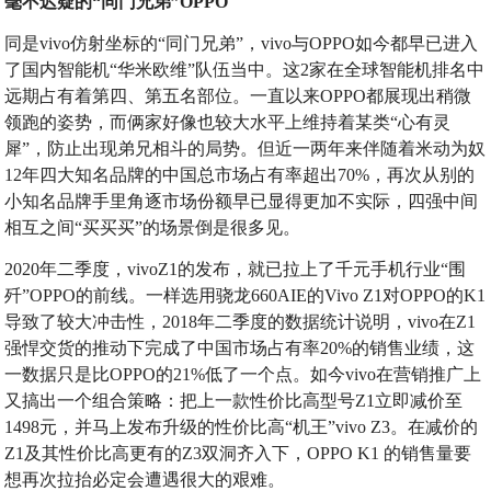
毫不迟疑的“同门兄弟”OPPO
同是vivo仿射坐标的“同门兄弟”，vivo与OPPO如今都早已进入
了国内智能机“华米欧维”队伍当中。这2家在全球智能机排名中
远期占有着第四、第五名部位。一直以来OPPO都展现出稍微
领跑的姿势，而俩家好像也较大水平上维持着某类“心有灵
犀”，防止出现弟兄相斗的局势。但近一两年来伴随着米动为奴
12年四大知名品牌的中国总市场占有率超出70%，再次从别的
小知名品牌手里角逐市场份额早已显得更加不实际，四强中间
相互之间“买买买”的场景倒是很多见。
2020年二季度，vivoZ1的发布，就已拉上了千元手机行业“围
歼”OPPO的前线。一样选用骁龙660AIE的Vivo Z1对OPPO的K1
导致了较大冲击性，2018年二季度的数据统计说明，vivo在Z1
强悍交货的推动下完成了中国市场占有率20%的销售业绩，这
一数据只是比OPPO的21%低了一个点。如今vivo在营销推广上
又搞出一个组合策略：把上一款性价比高型号Z1立即减价至
1498元，并马上发布升级的性价比高“机王”vivo Z3。在减价的
Z1及其性价比高更有的Z3双洞齐入下，OPPO K1 的销售量要
想再次拉抬必定会遭遇很大的艰难。