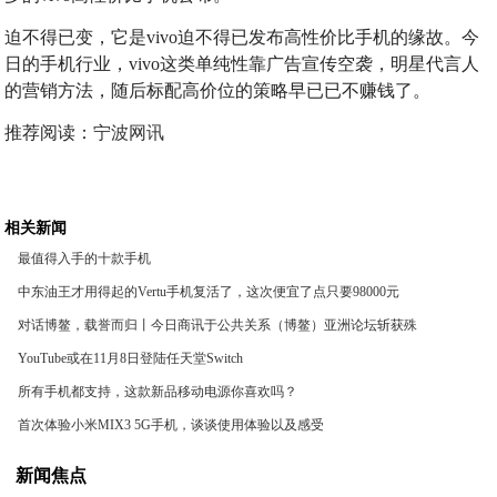
迫不得已变，它是vivo迫不得已发布高性价比手机的缘故。今
日的手机行业，vivo这类单纯性靠广告宣传空袭，明星代言人
的营销方法，随后标配高价位的策略早已已不赚钱了。
推荐阅读：
宁波网讯
相关新闻
最值得入手的十款手机
中东油王才用得起的Vertu手机复活了，这次便宜了点只要98000元
对话博鳌，载誉而归丨今日商讯于公共关系（博鳌）亚洲论坛斩获殊
荣！
YouTube或在11月8日登陆任天堂Switch
所有手机都支持，这款新品移动电源你喜欢吗？
首次体验小米MIX3 5G手机，谈谈使用体验以及感受
新闻焦点