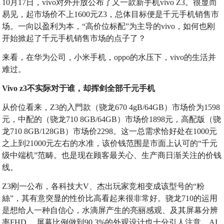
10月17日，vivo对外开放公布了又一款新手机vivo Z3。很显而
易见，起市场价不上1600元Z3，总体目标便是千元手机销售市
场。一向以盈利为本，“高价位标配”为主导的vivo，如何也刚
开始掀起了千元手机销售市场的点子了？
来看，在华为公司，小米手机，oppo的水压下，vivo的生活并
难过。
Vivo z3不实际对于谁，却挥剑全部千元手机
从价位看来，Z3的入門款（骁龙670 4gB/64GB）市场价为1598
元，中配的（骁龙710 8GB/64GB）市场价1898元，高配版（骁
龙710 8GB/128GB）市场价2298。这一总需求恰好处在1000元
之上到21000元左右的水准，该价钱范围是市面上认可的“千元
级中端机”范畴。也是现在顾客最关心、生产商日渐关注的价钱
线。
Z3刚一公布，各科技大V、杰出玩家竞相变成该型号的“粉
絲”，其有意突显的性价比高看起来很非常好。骁龙710的运用
是想给人一种自信心，水滴屏产生的亮丽感观、及其屏幕分辨
率FHD ，屏幕比例做到90.3%的外观设计也十分引人注意。AI