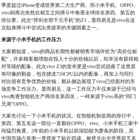
季度超过iPhone变成世界第二大生产商。而小米手机、OPPO、
vivo则再次依然在相互之间搏斗中角逐全球排名第四、第五的
排位赛。此次“挥剑全部千元手机”的Z3，显而易见是vivo在这
次貼身搏斗中尝试出类拔萃的关键因素之一。
来源于小米手机的工作压力
大家都知道，vivo的商品长期性都被销售市场评价为“高价位标
配”，许多顾客都埋怨在投入十分的价钱以后，却并沒有获得相
对等级的配备。此次vivo Z3的发布更是vivo尝试扭曲了这类原
有印像的勤奋，包含骁龙710CPU以内的配备，再加上与同行
对比很有竞争优势的价钱，都从侧边展现了vivo已经面对的市
场竞争工作压力。显而易见，这一工作压力不仅来源于已经与
vivo角逐智能机生产商排名第四名，一样来源于vivo系的“同门
兄弟”OPPO。
大家先讨论一下小米手机的状况。在智能机制造商的排行中，
第四、第五名这一部位一直都在OPPO、vivo、小米手机三家中
间猛烈角逐。2年前的小米手机以前深陷较为萧条的阶段，其
中国市场占有率一度挥发了贴近四成，被挤兑出全世界前五名