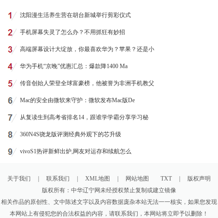
沈阳漫生活养生营在胡台新城举行剪彩仪式
手机屏幕失灵了怎么办？不用抓狂有妙招
高端屏幕设计大绽放，你最喜欢华为？苹果？还是小
华为手机“京晚”优惠汇总：爆款降1400 Ma
传音创始人荣登全球富豪榜，他被誉为非洲手机教父
Mac的安全由微软来守护：微软发布Mac版De
从复读生到高考省排名14，跟谁学学霸分享学习秘
360N4S骁龙版评测经典外观下的芯升级
vivoS1热评新鲜出炉,网友对运存和续航怎么
关于我们
|
联系我们
|
XML地图
|
网站地图
TXT
|
版权声明
版权所有：中华辽宁网未经授权禁止复制或建立镜像
相关作品的原创性、文中陈述文字以及内容数据庞杂本站无法一一核实，如果您发现
本网站上有侵犯您的合法权益的内容，请联系我们，本网站将立即予以删除！