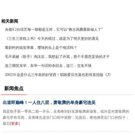
相关新闻
央视9.2分综艺每一期都是王炸，它可以“教古风圈重新做人了”
《三生三世枕上书》今天的错过，就是为了明天更好的遇见
看剧时的搞笑弹幕，璎珞的头上是个电话吗？
毛不易被《歌手》淘汰后，我想起了许嵩，那个不愿意妥协的才子
连三嘲笑东华，东华一句话秒杀回去，连三：交友不慎
200219 这是什么三年前的好登西！唱跳爱豆任嘉伦彩排直拍版《刀
剑如梦》
新闻焦点
出道即巅峰！一人住八层，萧敬腾的单身豪宅连吴
我是歌手新一季第二期一开头，吴青峰到好友萧敬腾家做客。或许是对萧敬腾的
豪宅早有耳闻，吴青峰先是在门口暗中观察：见面后，看他俩背后门口的院子：
最后
[更多]