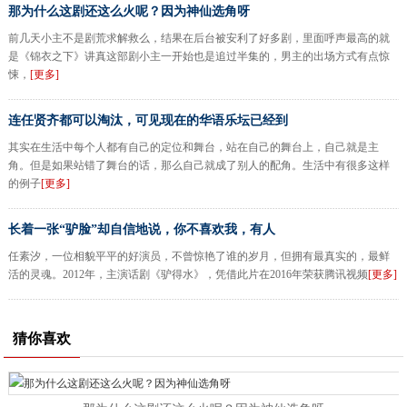
那为什么这剧还这么火呢？因为神仙选角呀
前几天小主不是剧荒求解救么，结果在后台被安利了好多剧，里面呼声最高的就
是《锦衣之下》讲真这部剧小主一开始也是追过半集的，男主的出场方式有点惊
悚，
[更多]
连任贤齐都可以淘汰，可见现在的华语乐坛已经到
其实在生活中每个人都有自己的定位和舞台，站在自己的舞台上，自己就是主
角。但是如果站错了舞台的话，那么自己就成了别人的配角。生活中有很多这样
的例子
[更多]
长着一张“驴脸”却自信地说，你不喜欢我，有人
任素汐，一位相貌平平的好演员，不曾惊艳了谁的岁月，但拥有最真实的，最鲜
活的灵魂。2012年，主演话剧《驴得水》，凭借此片在2016年荣获腾讯视频
[更多]
猜你喜欢