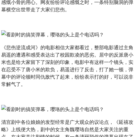
感慨小骨的用心。网友纷纷评论感慨之时，一条特别脑洞的弹
幕横空出世带走了大家们悲伤。
《悲伤逆流成河》的电影相信大家都看过，整部电影通过主角
易遥的遭遇和感受表达出了校园欺凌的恶劣。居中的反派唐小
米也是给大家留下了深刻的印象，电影中有这样一个镜头，实
在忍受不了唐小米的欺负，易遥进行了反击，打了她一顿，弹
幕中的评论顿时同仇敌忾了起来，纷纷表示打的好，可以说非
常解气了。
清宫剧中各位娘娘的发型经常是广大观众的议论点，《延禧攻
略》上线便大热，剧中的女主角魏璎珞自然是大家关注的重
点，在大家关注剧情的时候，有一条清丽脱俗的弹幕出现在了