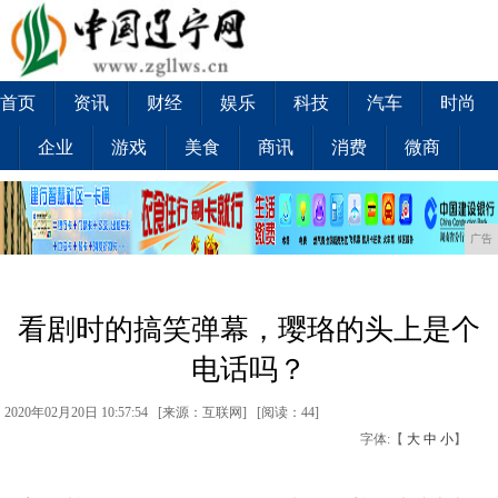
首页
资讯
财经
娱乐
科技
汽车
时尚
企业
游戏
美食
商讯
消费
微商
广告
看剧时的搞笑弹幕，璎珞的头上是个
电话吗？
2020年02月20日 10:57:54 [来源：互联网] [
阅读：44
]
字体:【
大
中
小
】