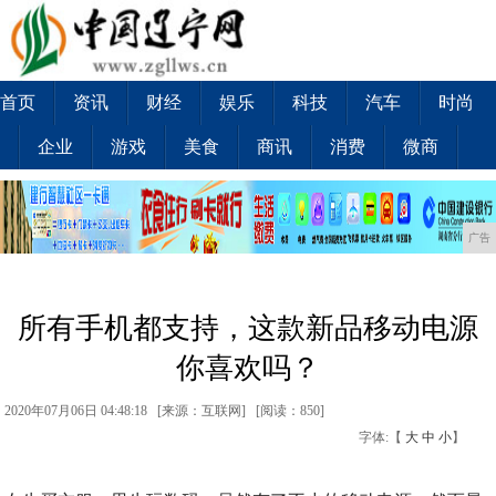
首页
资讯
财经
娱乐
科技
汽车
时尚
企业
游戏
美食
商讯
消费
微商
广告
所有手机都支持，这款新品移动电源
你喜欢吗？
2020年07月06日 04:48:18 [来源：互联网] [
阅读：850
]
字体:【
大
中
小
】