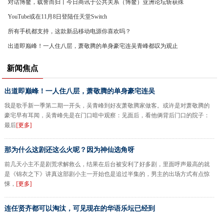
对话博鳌，载誉而归丨今日商讯于公共关系（博鳌）亚洲论坛斩获殊
荣！
YouTube或在11月8日登陆任天堂Switch
所有手机都支持，这款新品移动电源你喜欢吗？
出道即巅峰！一人住八层，萧敬腾的单身豪宅连吴青峰都叹为观止
新闻焦点
出道即巅峰！一人住八层，萧敬腾的单身豪宅连吴
我是歌手新一季第二期一开头，吴青峰到好友萧敬腾家做客。或许是对萧敬腾的
豪宅早有耳闻，吴青峰先是在门口暗中观察：见面后，看他俩背后门口的院子：
最后
[更多]
那为什么这剧还这么火呢？因为神仙选角呀
前几天小主不是剧荒求解救么，结果在后台被安利了好多剧，里面呼声最高的就
是《锦衣之下》讲真这部剧小主一开始也是追过半集的，男主的出场方式有点惊
悚，
[更多]
连任贤齐都可以淘汰，可见现在的华语乐坛已经到