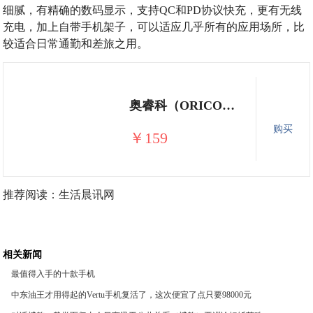
细腻，有精确的数码显示，支持QC和PD协议快充，更有无线
充电，加上自带手机架子，可以适应几乎所有的应用场所，比
较适合日常通勤和差旅之用。
奥睿科（ORICO）无线充电宝10000毫安iPhone11便携无线充电器PD双向快充移动电源带支架 红色【充电宝+无线充电器】二合一
购买
￥159
推荐阅读：
生活晨讯网
相关新闻
最值得入手的十款手机
中东油王才用得起的Vertu手机复活了，这次便宜了点只要98000元