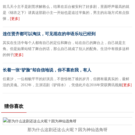
前几天小主不是剧荒求解救么，结果在后台被安利了好多剧，里面呼声最高的就
是《锦衣之下》讲真这部剧小主一开始也是追过半集的，男主的出场方式有点惊
悚，
[更多]
连任贤齐都可以淘汰，可见现在的华语乐坛已经到
其实在生活中每个人都有自己的定位和舞台，站在自己的舞台上，自己就是主
角。但是如果站错了舞台的话，那么自己就成了别人的配角。生活中有很多这样
的例子
[更多]
长着一张“驴脸”却自信地说，你不喜欢我，有人
任素汐，一位相貌平平的好演员，不曾惊艳了谁的岁月，但拥有最真实的，最鲜
活的灵魂。2012年，主演话剧《驴得水》，凭借此片在2016年荣获腾讯视频
[更多]
猜你喜欢
那为什么这剧还这么火呢？因为神仙选角呀