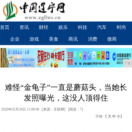
首页
资讯
财经
娱乐
科技
汽车
时尚
企业
游戏
美食
商讯
消费
微商
广告
难怪“金龟子”一直是蘑菇头，当她长
发照曝光，这没人顶得住
2020年02月20日 11:09:00 [来源：互联网] [
阅读：7
]
字体:【
大
中
小
】