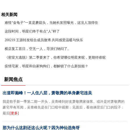
相关新闻
难怪“金龟子”一直是蘑菇头，当她长发照曝光，这没人顶得住
这段时间，明星们终于有点“人”样了
200219 王源转发组合成员微博 共同感受温暖与快乐
横店复工首日，空无一人，导演们纳闷了。
《密室大逃脱》第二季要来了，你希望哪位明星来呢，更期待谁呢
疫情宅家，明星和自家狗狗们，都解锁了什么新技能？
新闻焦点
出道即巅峰！一人住八层，萧敬腾的单身豪宅连吴
我是歌手新一季第二期一开头，吴青峰到好友萧敬腾家做客。或许是对萧敬腾的
豪宅早有耳闻，吴青峰先是在门口暗中观察：见面后，看他俩背后门口的院子：
最后
[更多]
那为什么这剧还这么火呢？因为神仙选角呀