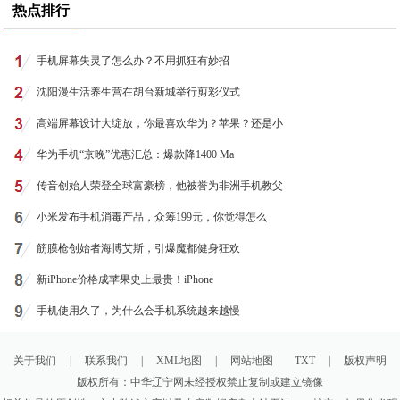
热点排行
手机屏幕失灵了怎么办？不用抓狂有妙招
沈阳漫生活养生营在胡台新城举行剪彩仪式
高端屏幕设计大绽放，你最喜欢华为？苹果？还是小
华为手机“京晚”优惠汇总：爆款降1400 Ma
传音创始人荣登全球富豪榜，他被誉为非洲手机教父
小米发布手机消毒产品，众筹199元，你觉得怎么
筋膜枪创始者海博艾斯，引爆魔都健身狂欢
新iPhone价格成苹果史上最贵！iPhone
手机使用久了，为什么会手机系统越来越慢
关于我们
|
联系我们
|
XML地图
|
网站地图
TXT
|
版权声明
版权所有：中华辽宁网未经授权禁止复制或建立镜像