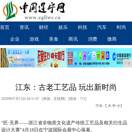
首页
资讯
财经
娱乐
科技
汽车
时尚
企业
游戏
美食
商讯
消费
微商
广告
江东：古老工艺品 玩出新时尚
2020年07月15日 04:11:07 [来源：互联网] [
阅读：711
]
字体:【
大
中
小
】
“匠·无界——浙江省非物质文化遗产传统工艺品及相关衍生品
设计大赛”4月18日在宁波国际会展中心落幕。