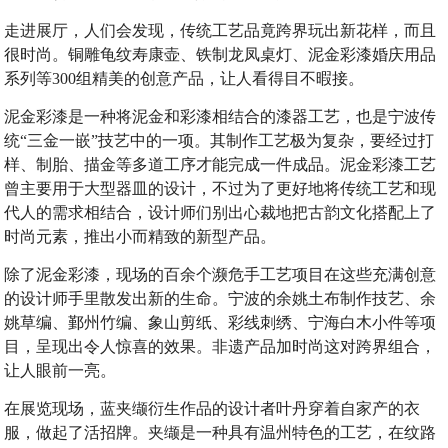
走进展厅，人们会发现，传统工艺品竟跨界玩出新花样，而且
很时尚。铜雕龟纹寿康壶、铁制龙凤桌灯、泥金彩漆婚庆用品
系列等300组精美的创意产品，让人看得目不暇接。
泥金彩漆是一种将泥金和彩漆相结合的漆器工艺，也是宁波传
统“三金一嵌”技艺中的一项。其制作工艺极为复杂，要经过打
样、制胎、描金等多道工序才能完成一件成品。泥金彩漆工艺
曾主要用于大型器皿的设计，不过为了更好地将传统工艺和现
代人的需求相结合，设计师们别出心裁地把古韵文化搭配上了
时尚元素，推出小而精致的新型产品。
除了泥金彩漆，现场的百余个濒危手工艺项目在这些充满创意
的设计师手里散发出新的生命。宁波的余姚土布制作技艺、余
姚草编、鄞州竹编、象山剪纸、彩线刺绣、宁海白木小件等项
目，呈现出令人惊喜的效果。非遗产品加时尚这对跨界组合，
让人眼前一亮。
在展览现场，蓝夹缬衍生作品的设计者叶丹穿着自家产的衣
服，做起了活招牌。夹缬是一种具有温州特色的工艺，在纹路