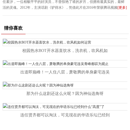
任素汐，一位相貌平平的好演员，不曾惊艳了谁的岁月，但拥有最真实的，最鲜
活的灵魂。2012年，主演话剧《驴得水》，凭借此片在2016年荣获腾讯视频
[更多]
猜你喜欢
校园热水BOT开水器直饮水，洗衣机，吹风机如
出道即巅峰！一人住八层，萧敬腾的单身豪宅连吴
那为什么这剧还这么火呢？因为神仙选角呀
连任贤齐都可以淘汰，可见现在的华语乐坛已经到