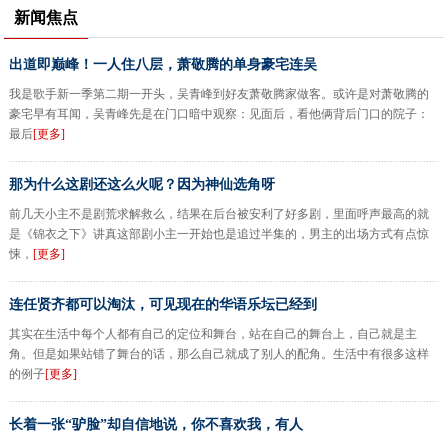
新闻焦点
出道即巅峰！一人住八层，萧敬腾的单身豪宅连吴
我是歌手新一季第二期一开头，吴青峰到好友萧敬腾家做客。或许是对萧敬腾的
豪宅早有耳闻，吴青峰先是在门口暗中观察：见面后，看他俩背后门口的院子：
最后
[更多]
那为什么这剧还这么火呢？因为神仙选角呀
前几天小主不是剧荒求解救么，结果在后台被安利了好多剧，里面呼声最高的就
是《锦衣之下》讲真这部剧小主一开始也是追过半集的，男主的出场方式有点惊
悚，
[更多]
连任贤齐都可以淘汰，可见现在的华语乐坛已经到
其实在生活中每个人都有自己的定位和舞台，站在自己的舞台上，自己就是主
角。但是如果站错了舞台的话，那么自己就成了别人的配角。生活中有很多这样
的例子
[更多]
长着一张“驴脸”却自信地说，你不喜欢我，有人